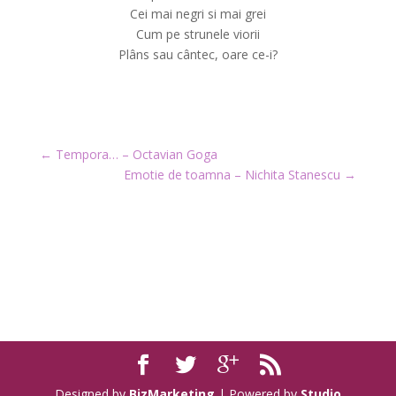
Cei mai negri si mai grei
Cum pe strunele viorii
Plâns sau cântec, oare ce-i?
←
Tempora… – Octavian Goga
Emotie de toamna – Nichita Stanescu
→
Designed by
BizMarketing
| Powered by
Studio